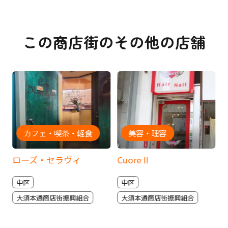
この商店街のその他の店舗
カフェ・喫茶・軽食
美容・理容
ローズ・セラヴィ
CuoreⅡ
中区
中区
大須本通商店街振興組合
大須本通商店街振興組合