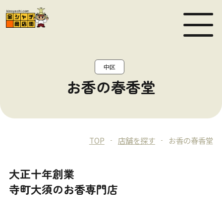
MEN
中区
お香の春香堂
TOP
店舗を探す
お香の春香堂
大正十年創業
寺町大須のお香専門店