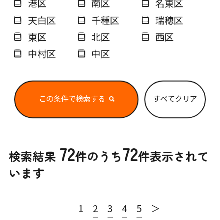
港区
南区
名東区
天白区
千種区
瑞穂区
東区
北区
西区
中村区
中区
この条件で検索する
すべてクリア
72
72
検索結果
件のうち
件表示されて
います
1
2
3
4
5
＞