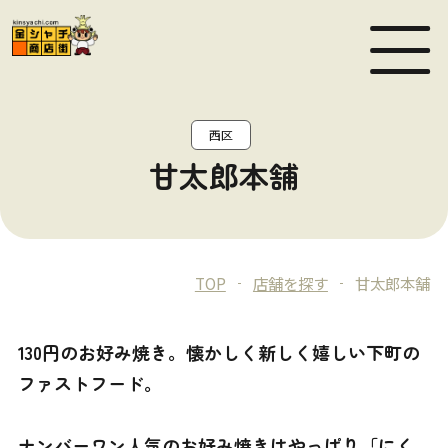
MEN
西区
甘太郎本舗
TOP
店舗を探す
甘太郎本舗
130円のお好み焼き。懐かしく新しく嬉しい下町の
ファストフード。
ナンバーワン人気のお好み焼きはやっぱり「にく