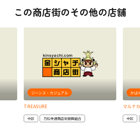
この商店街のその他の店舗
ジーンス・カジュアル
かば
T.REASURE
マルナ
中区
万松寺通商店街振興組合
中区