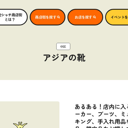
金シャチ商店街
商店街を探す
お店を探す
イベント
とは？
中区
アジアの靴
あるある！店内に入
ーカー、ブーツ、ミ
キング、手入れ用品