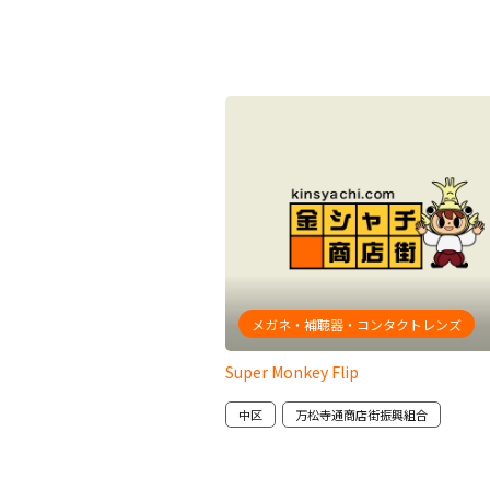
ュアル
メガネ・補聴器・コンタクトレンズ
ラ
Super Monkey Flip
商店街振興組合
中区
万松寺通商店街振興組合