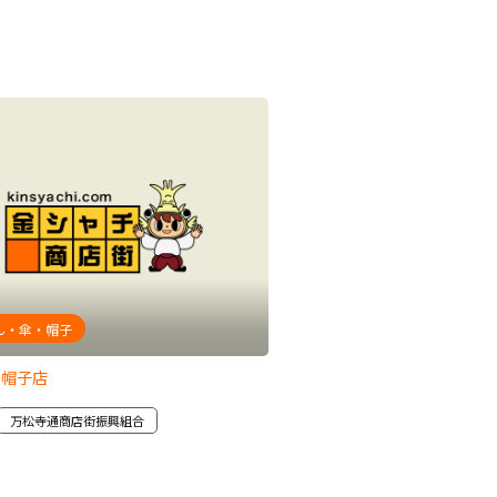
ん・傘・帽子
靴・履物
カ帽子店
DENVER
万松寺通商店街振興組合
中区
万松寺通商店街振興組合