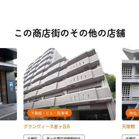
この商店街のその他の店舗
不動産・ビル・駐車場
神社
グランヴィーネ星ヶ丘B
天理教
千種区
星ヶ丘商店街振興組合
千種区