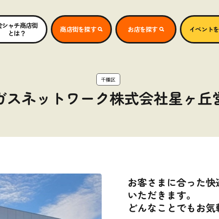
金シャチ商店街
商店街を探す
お店を探す
イベント
とは？
千種区
ガスネットワーク株式会社星ヶ丘
お客さまに合った快
いただきます。
どんなことでもお気