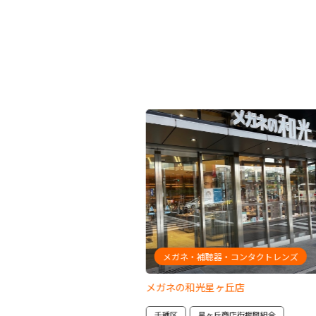
駐車場
メガネ・補聴器・コンタクトレンズ
社
メガネの和光星ヶ丘店
商店街振興組合
千種区
星ヶ丘商店街振興組合