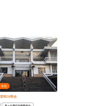
・寺院
パン
 愛昭分教会
Boulangerie ぱんのいえ
星ヶ丘商店街振興組合
千種区
星ヶ丘商店街振興組合