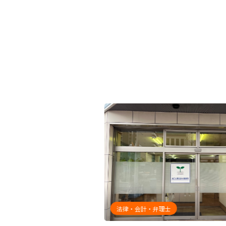
品
法律・会計・弁理士