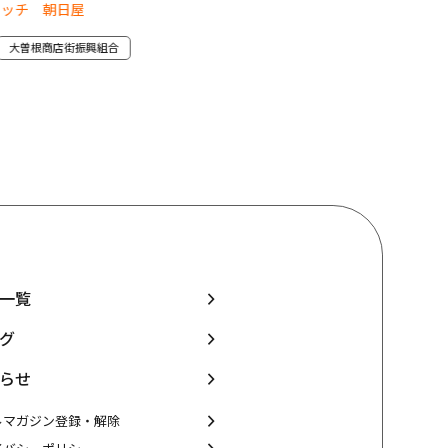
イッチ 朝日屋
HAYASHIYA
大曽根商店街振興組合
北区
大曽根商店街振興組合
一覧
グ
らせ
ルマガジン登録・解除