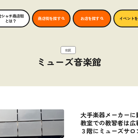
金シャチ商店街
商店街を探す
お店を探す
イベント
とは？
北区
ミューズ音楽館
大手楽器メーカーに
教室での教習者は広
３階にミューズサロ