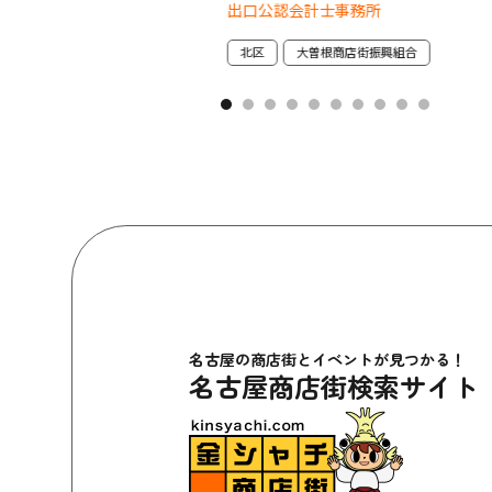
出口公認会計士事務所
店街振興組合
北区
大曽根商店街振興組合
名古屋の商店街とイベントが見つかる！
名古屋商店街検索サイト