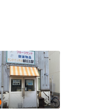
婦人服・婦人洋品