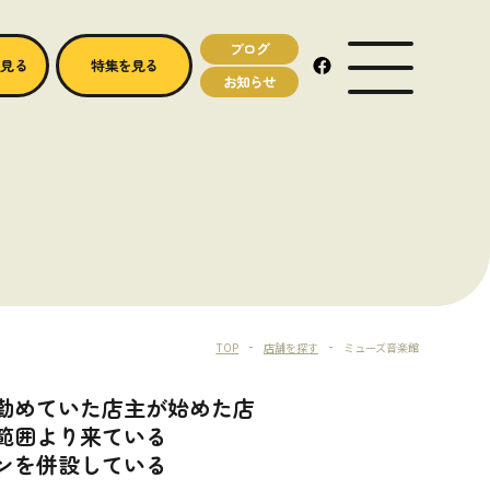
ブログ
MENU OPEN
を見る
特集を見る
お知らせ
TOP
店舗を探す
ミューズ音楽館
勤めていた店主が始めた店
範囲より来ている
ンを併設している