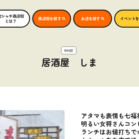
金シャチ商店街
商店街を探す
お店を探す
イベント
とは？
中村区
居酒屋 しま
アタマも表情も七福
明るい女将さんコン
ランチはお値打ちで