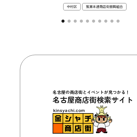
通商店街振興組合
中村区
笈瀬本通商店街振興組合
名古屋の商店街とイベントが見つかる！
名古屋商店街検索サイト