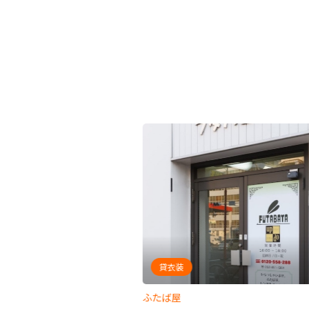
軽食
貸衣装
ふたば屋