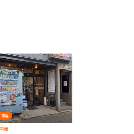
・理容
家電・電化製品
理容館
株式会社佐竹電気商会