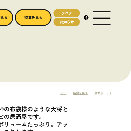
ブログ
MENU OPEN
を見る
特集を見る
お知らせ
TOP
店舗を探す
居酒屋 しま
神の布袋様のような大将と
ビの居酒屋です。
ボリュームたっぷり。アッ