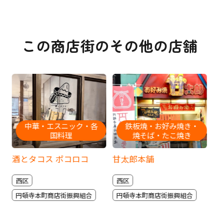
この商店街のその他の店舗
中華・エスニック・各
鉄板焼・お好み焼き・
国料理
焼そば・たこ焼き
酒とタコス ポコロコ
甘太郎本舗
西区
西区
円頓寺本町商店街振興組合
円頓寺本町商店街振興組合