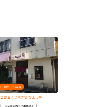
屋・割烹・小料理
ステーキ・焼肉・すき焼・し
とお酒 くつろぎ場 ひよし亭
とんちゃん横井
今池東南商店街振興組合
千種区
今池東南商店街振興組