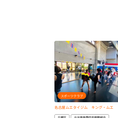
ク・各国料理
スポーツクラブ
グ エイト
名古屋ムエタイジム キング・ムエ
南商店街振興組合
千種区
今池東南商店街振興組合