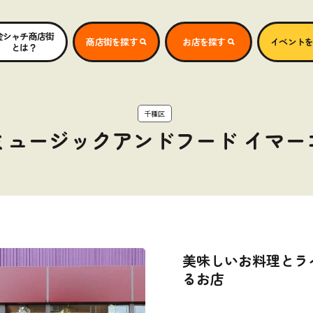
金シャチ商店街
商店街を探す
お店を探す
イベント
とは？
千種区
ミュージックアンドフード イマー
美味しいお料理とライ
るお店