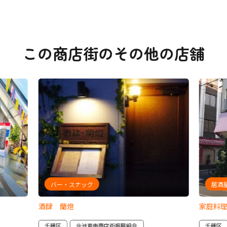
この商店街のその他の店舗
バー・スナック
居酒
酒肆 蘭燈
家庭料理
千種区
今池東南商店街振興組合
千種区