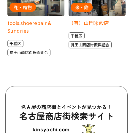
靴・履物
米・餅
i
tools.shoerepair &
（有）山門米穀店
Sundries
千種区
千種区
覚王山商店街振興組合
覚王山商店街振興組合
名古屋の商店街とイベントが見つかる！
名古屋商店街検索サイト