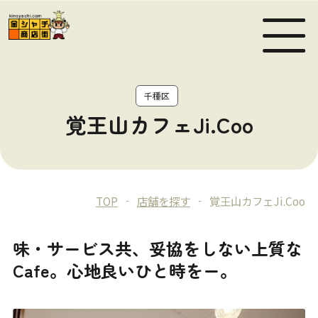
MEN
千種区
覚王山カフェJi.Coo
TOP
店舗を探す
覚王山カフェJi.Coo
味・サービス共、妥協をしない上質な
Cafe。心地良いひと時をー。