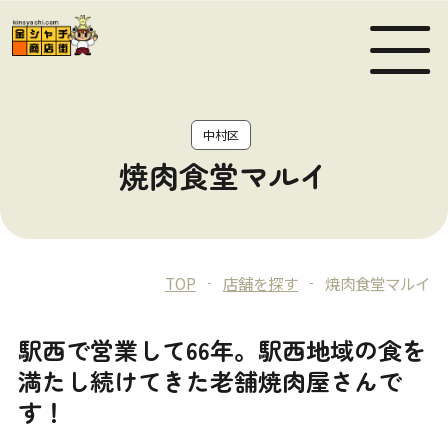
MEN
中村区
焼肉食堂マルイ
TOP
店舗を探す
焼肉食堂マルイ
駅西で営業して66年。駅西地域の食を
満たし続けてきた老舗焼肉屋さんで
す！